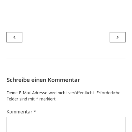
Beitragsnavigation
navigate_before
navigate_next
Schreibe einen Kommentar
Deine E-Mail-Adresse wird nicht veröffentlicht.
Erforderliche
Felder sind mit
*
markiert
Kommentar
*