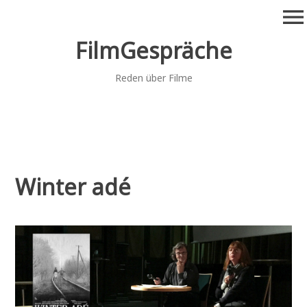
Zum
menu
Inhalt
springen
FilmGespräche
Reden über Filme
Winter adé