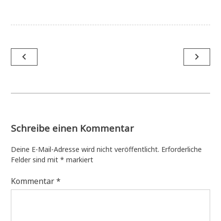
Beitragsnavigation
navigate_before
navigate_next
Schreibe einen Kommentar
Deine E-Mail-Adresse wird nicht veröffentlicht.
Erforderliche
Felder sind mit
*
markiert
Kommentar
*